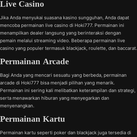
Live Casino
Jika Anda menyukai suasana kasino sungguhan, Anda dapat
mencoba permainan live casino di Hoki777. Permainan ini
menampilkan dealer langsung yang berinteraksi dengan
pemain melalui streaming video. Beberapa permainan live
casino yang populer termasuk blackjack, roulette, dan baccarat.
Permainan Arcade
Bagi Anda yang mencari sesuatu yang berbeda, permainan
arcade di Hoki777 bisa menjadi pilihan yang menarik.
Permainan ini sering kali melibatkan keterampilan dan strategi,
serta menawarkan hiburan yang menyegarkan dan
menyenangkan.
Permainan Kartu
Permainan kartu seperti poker dan blackjack juga tersedia di